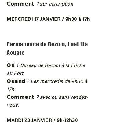
𝗖𝗼𝗺𝗺𝗲𝗻𝘁
? sur inscription
MERCREDI 17 JANVIER / 9h30 à 17h
Permanence de Rezom, Laetitia
Aouate
𝗢𝘂
̀ ? Bureau de Rezom à la Friche
au Port.
𝗤𝘂𝗮𝗻𝗱
? Les mercredis de 9h30 à
17h.
𝗖𝗼𝗺𝗺𝗲𝗻𝘁
? avec ou sans rendez-
vous.
MARDI 23 JANVIER / 9h-12h30