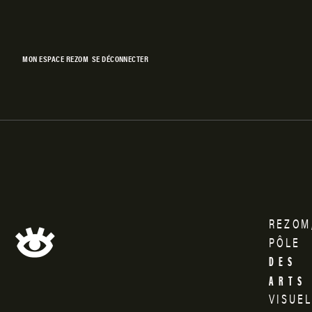
Skip
to
content
MON ESPACE REZOM
SE DÉCONNECTER
REZOM
Rezom
PÔLE
DES
ARTS
VISUE