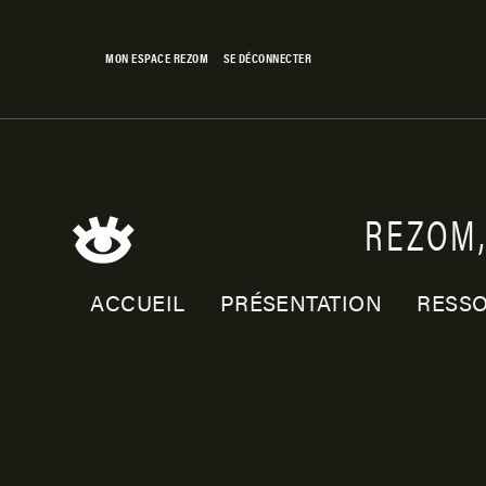
Skip
to
MON ESPACE REZOM
SE DÉCONNECTER
content
REZOM
Rezom
ACCUEIL
PRÉSENTATION
RESS